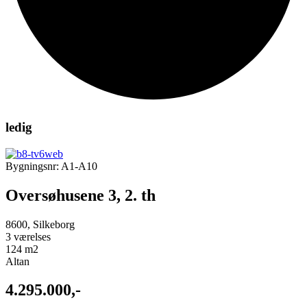
ledig
Bygningsnr: A1-A10
Oversøhusene 3, 2. th
8600, Silkeborg
3 værelses
124 m2
Altan
4.295.000,-