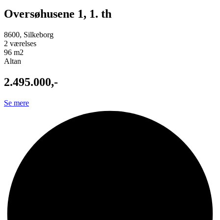
Oversøhusene 1, 1. th
8600, Silkeborg
2 værelses
96 m2
Altan
2.495.000,-
Se mere