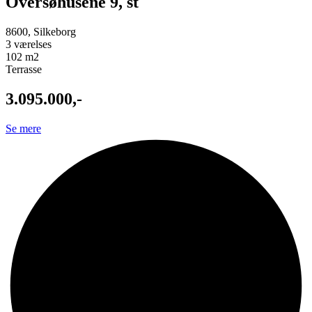
Oversøhusene 9, st
8600, Silkeborg
3 værelses
102 m2
Terrasse
3.095.000,-
Se mere