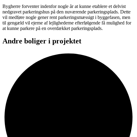
Bygherre forventer indenfor nogle år at kunne etablere et delvist
nedgravet parkeringshus på den nuværende parkeringsplads. Dette
vil medføre nogle gener rent parkeringsmæssigt i byggefasen, men
til gengæld vil ejerne af lejlighederne efterfølgende få mulighed for
at kunne parkere på en overdækket parkeringsplads.
Andre boliger i projektet