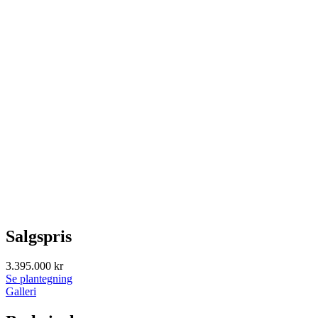
Salgspris
3.395.000 kr
Se plantegning
Galleri