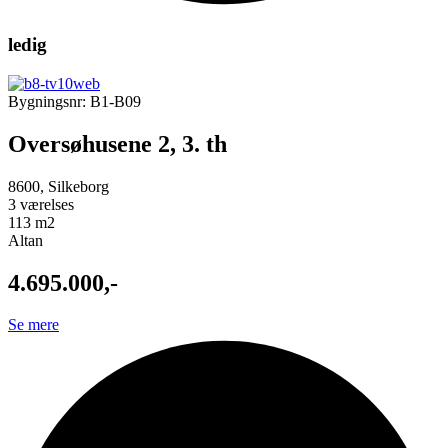
ledig
Bygningsnr: B1-B09
Oversøhusene 2, 3. th
8600, Silkeborg
3 værelses
113 m2
Altan
4.695.000,-
Se mere