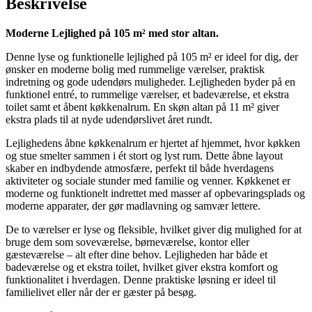
Beskrivelse
Moderne Lejlighed på 105 m² med stor altan.
Denne lyse og funktionelle lejlighed på 105 m² er ideel for dig, der
ønsker en moderne bolig med rummelige værelser, praktisk
indretning og gode udendørs muligheder. Lejligheden byder på en
funktionel entré, to rummelige værelser, et badeværelse, et ekstra
toilet samt et åbent køkkenalrum. En skøn altan på 11 m² giver
ekstra plads til at nyde udendørslivet året rundt.
Lejlighedens åbne køkkenalrum er hjertet af hjemmet, hvor køkken
og stue smelter sammen i ét stort og lyst rum. Dette åbne layout
skaber en indbydende atmosfære, perfekt til både hverdagens
aktiviteter og sociale stunder med familie og venner. Køkkenet er
moderne og funktionelt indrettet med masser af opbevaringsplads og
moderne apparater, der gør madlavning og samvær lettere.
De to værelser er lyse og fleksible, hvilket giver dig mulighed for at
bruge dem som soveværelse, børneværelse, kontor eller
gæsteværelse – alt efter dine behov. Lejligheden har både et
badeværelse og et ekstra toilet, hvilket giver ekstra komfort og
funktionalitet i hverdagen. Denne praktiske løsning er ideel til
familielivet eller når der er gæster på besøg.