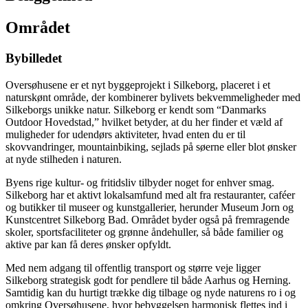
Området
Bybilledet
Oversøhusene er et nyt byggeprojekt i Silkeborg, placeret i et
naturskønt område, der kombinerer bylivets bekvemmeligheder med
Silkeborgs unikke natur. Silkeborg er kendt som “Danmarks
Outdoor Hovedstad,” hvilket betyder, at du her finder et væld af
muligheder for udendørs aktiviteter, hvad enten du er til
skovvandringer, mountainbiking, sejlads på søerne eller blot ønsker
at nyde stilheden i naturen.
Byens rige kultur- og fritidsliv tilbyder noget for enhver smag.
Silkeborg har et aktivt lokalsamfund med alt fra restauranter, caféer
og butikker til museer og kunstgallerier, herunder Museum Jorn og
Kunstcentret Silkeborg Bad. Området byder også på fremragende
skoler, sportsfaciliteter og grønne åndehuller, så både familier og
aktive par kan få deres ønsker opfyldt.
Med nem adgang til offentlig transport og større veje ligger
Silkeborg strategisk godt for pendlere til både Aarhus og Herning.
Samtidig kan du hurtigt trække dig tilbage og nyde naturens ro i og
omkring Oversøhusene, hvor bebyggelsen harmonisk flettes ind i