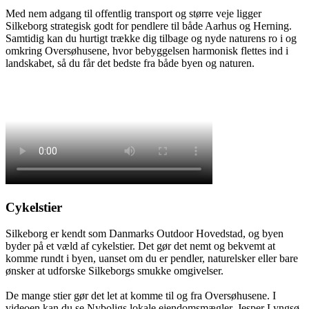
Med nem adgang til offentlig transport og større veje ligger
Silkeborg strategisk godt for pendlere til både Aarhus og Herning.
Samtidig kan du hurtigt trække dig tilbage og nyde naturens ro i og
omkring Oversøhusene, hvor bebyggelsen harmonisk flettes ind i
landskabet, så du får det bedste fra både byen og naturen.
Cykelstier
Silkeborg er kendt som Danmarks Outdoor Hovedstad, og byen
byder på et væld af cykelstier. Det gør det nemt og bekvemt at
komme rundt i byen, uanset om du er pendler, naturelsker eller bare
ønsker at udforske Silkeborgs smukke omgivelser.
De mange stier gør det let at komme til og fra Oversøhusene. I
videoen kan du se Nyboligs lokale ejendomsmægler, Jesper Lyngsø,