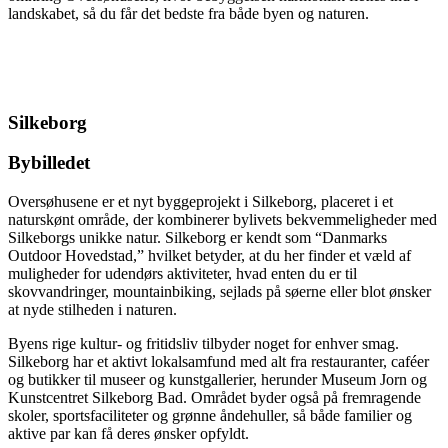
landskabet, så du får det bedste fra både byen og naturen.
Silkeborg
Bybilledet
Oversøhusene er et nyt byggeprojekt i Silkeborg, placeret i et
naturskønt område, der kombinerer bylivets bekvemmeligheder med
Silkeborgs unikke natur. Silkeborg er kendt som “Danmarks
Outdoor Hovedstad,” hvilket betyder, at du her finder et væld af
muligheder for udendørs aktiviteter, hvad enten du er til
skovvandringer, mountainbiking, sejlads på søerne eller blot ønsker
at nyde stilheden i naturen.
Byens rige kultur- og fritidsliv tilbyder noget for enhver smag.
Silkeborg har et aktivt lokalsamfund med alt fra restauranter, caféer
og butikker til museer og kunstgallerier, herunder Museum Jorn og
Kunstcentret Silkeborg Bad. Området byder også på fremragende
skoler, sportsfaciliteter og grønne åndehuller, så både familier og
aktive par kan få deres ønsker opfyldt.